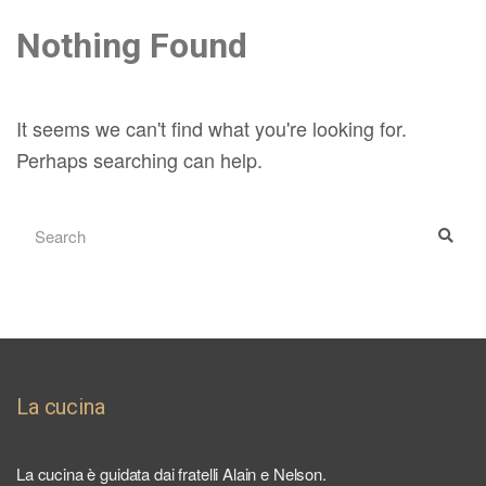
Nothing Found
It seems we can't find what you're looking for.
Perhaps searching can help.
SEARCH
Sear
FOR:
La cucina
La cucina è guidata dai fratelli Alain e Nelson.