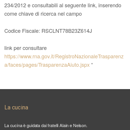
234/2012 e consultabili al seguente link, inserendo
come chiave di ricerca nel campo
Codice Fiscale: RSCLNT78B23Z614J
link per consultare
https://www.rna.gov.it/RegistroNazionaleTrasparenz
a/faces/pages/TrasparenzaAiuto.jspx
“
La cucina
La cucina è guidata dai fratelli Alain e Nelson.