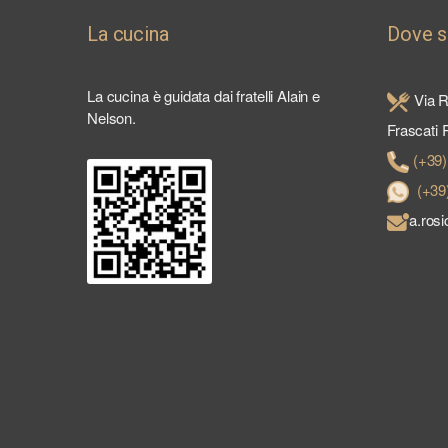
La cucina
Dove 
La cucina è guidata dai fratelli Alain e
Via R
Nelson.
Frascati
(+39
(+39
a.ros