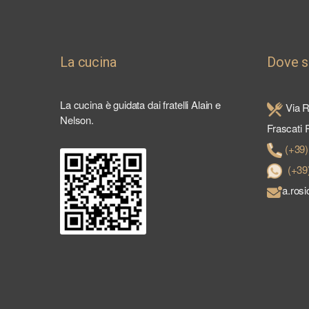
La cucina
Dove 
La cucina è guidata dai fratelli Alain e
Via R
Nelson.
Frascati
(+39
(+39
a.ros